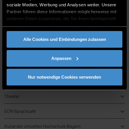
vorbehalten!)
soziale Medien, Werbung und Analysen weiter. Unsere
Partner führen diese Informationen möglicherweise mit
weiteren Daten zusammen, die Sie ihnen bereitgestellt
haben oder die sie im Rahmen Ihrer Nutzung der Dienste
gesammelt haben.
Alle Cookies und Einbindungen zulassen
zusatzangebote während des
semesters
Anpassen
Nur notwendige Cookies verwenden
Tandem
Theater
ECRI Sprachcafé
Kurse der virtuellen Hochschule Bayern