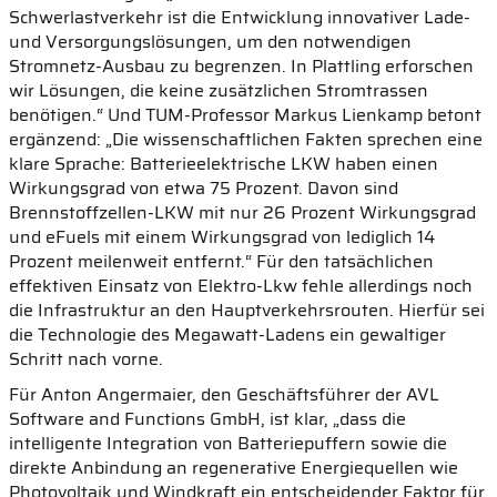
Schwerlastverkehr ist die Entwicklung innovativer Lade-
und Versorgungslösungen, um den notwendigen
Stromnetz-Ausbau zu begrenzen. In Plattling erforschen
wir Lösungen, die keine zusätzlichen Stromtrassen
benötigen.“ Und TUM-Professor Markus Lienkamp betont
ergänzend: „Die wissenschaftlichen Fakten sprechen eine
klare Sprache: Batterieelektrische LKW haben einen
Wirkungsgrad von etwa 75 Prozent. Davon sind
Brennstoffzellen-LKW mit nur 26 Prozent Wirkungsgrad
und eFuels mit einem Wirkungsgrad von lediglich 14
Prozent meilenweit entfernt.“ Für den tatsächlichen
effektiven Einsatz von Elektro-Lkw fehle allerdings noch
die Infrastruktur an den Hauptverkehrsrouten. Hierfür sei
die Technologie des Megawatt-Ladens ein gewaltiger
Schritt nach vorne.
Für Anton Angermaier, den Geschäftsführer der AVL
Software and Functions GmbH, ist klar, „dass die
intelligente Integration von Batteriepuffern sowie die
direkte Anbindung an regenerative Energiequellen wie
Photovoltaik und Windkraft ein entscheidender Faktor für