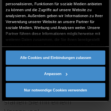
Beratungsgespräch zur Verfügung.
personalisieren, Funktionen für soziale Medien anbieten
Informationsmaterial anfordern
zu können und die Zugriffe auf unsere Website zu
analysieren. Außerdem geben wir Informationen zu Ihrer
Fordern Sie
hier
kostenfrei und
Verwendung unserer Website an unsere Partner für
unverbindlich Informationsmaterial zum
soziale Medien, Werbung und Analysen weiter. Unsere
Studiengang an.
Partner führen diese Informationen möglicherweise mit
weiteren Daten zusammen, die Sie ihnen bereitgestellt
haben oder die sie im Rahmen Ihrer Nutzung der Dienste
RABATTE FÜR
gesammelt haben.
Alle Cookies und Einbindungen zulassen
FRÜHBUCHER
Anpassen
Jetzt planen, später profitieren –
Nur notwendige Cookies verwenden
starten Sie mit einem