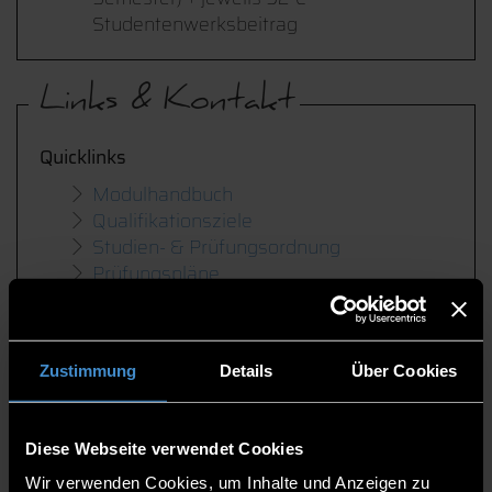
Studentenwerksbeitrag
Links & Kontakt
Quicklinks
Modulhandbuch
Qualifikationsziele
Studien- & Prüfungsordnung
Prüfungspläne
Anträge und Organisatorisches
Informationsveranstaltungen
Neue Termine werden gerade geplant
Zustimmung
Details
Über Cookies
Beratung & Kontakt
Peter Apfelbeck
steht Ihnen zudem gerne
Diese Webseite verwendet Cookies
auch für ein persönliches
Wir verwenden Cookies, um Inhalte und Anzeigen zu