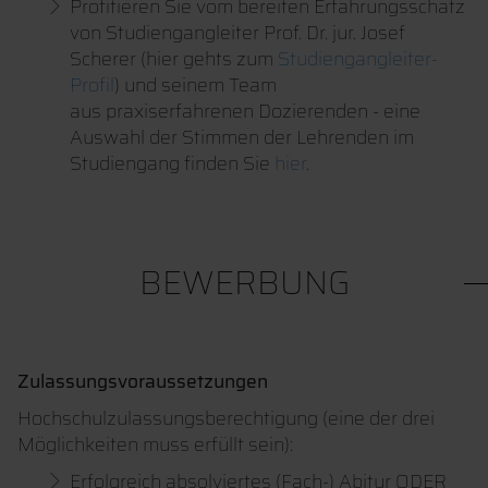
Profitieren Sie vom bereiten Erfahrungsschatz
von Studiengangleiter Prof. Dr. jur. Josef
Scherer (hier gehts zum
Studiengangleiter-
Profil
) und seinem Team
aus praxiserfahrenen Dozierenden - eine
Auswahl der Stimmen der Lehrenden im
Studiengang finden Sie
hier
.
BEWERBUNG
Zulassungsvoraussetzungen
Hochschulzulassungsberechtigung (eine der drei
Möglichkeiten muss erfüllt sein):
Erfolgreich absolviertes (Fach-) Abitur ODER