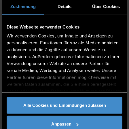
Kann ich auch eine Beratung erhalten, wenn
Zustimmung
Details
Über Cookies
ich mich nicht am Campus befinde?
Diese Webseite verwendet Cookies
Ich bin internationale:r Student:in. In welchen
Sprachen wird die Beratung angeboten?
Wir verwenden Cookies, um Inhalte und Anzeigen zu
personalisieren, Funktionen für soziale Medien anbieten
zu können und die Zugriffe auf unsere Website zu
Was ist der Unterschied zwischen Beratung
analysieren. Außerdem geben wir Informationen zu Ihrer
und Therapie?
Verwendung unserer Website an unsere Partner für
soziale Medien, Werbung und Analysen weiter. Unsere
Was kann ich selbst präventiv machen?
Partner führen diese Informationen möglicherweise mit
weiteren Daten zusammen, die Sie ihnen bereitgestellt
haben oder die sie im Rahmen Ihrer Nutzung der Dienste
Achtsamkeits- & Entspannungsübungen
gesammelt haben.
Alle Cookies und Einbindungen zulassen
Anpassen