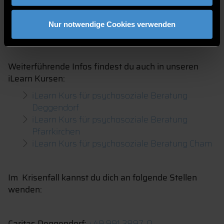
WEITERE
ANLAUFSTELLEN
Nur notwendige Cookies verwenden
Weiterführende Infos findest du auch in unseren
iLearn Kursen:
iLearn Kurs für psychosoziale Beratung
Deggendorf
iLearn Kurs für psychosoziale Beratung
Pfarrkirchen
iLearn Kurs für psychosoziale Beratung Cham
Im Krisenfall kannst du dich an folgende Stellen
wenden:
Caritas Deggendorf:
+49 991 3897-0