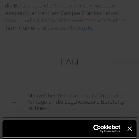
die Beratungsstelle
StuCoS am ECRI
wenden.
Ansprechpartnerin am Campus Pfarrkirchen ist
Frau
Claudia Nikitsin
. Bitte vereinbare vorab einen
Termin unter
stucos-ecri@th-deg.de
.
FAQ
Mit welcher Wartezeit muss ich bei einer
Anfrage an die psychosoziale Beratung
rechnen?
Muss ich mit Kosten rechnen?