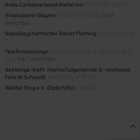
Kreis-Caritasverband Rottal-Inn:
+49 8561 30070
Krisendienst Bayern:
0800/6553000
,
24/7
erreichbar
Sozialpsychiatrischer Dienst Plattling:
09931 89609
0
Telefonseelsorge:
+49 800-111 0 111
|
+49 800-111 0
222
, 24/7 erreichbar
Seelsorge (Kath. Hochschulgemeinde & -seelsorge,
Felix M.Schandl):
+49 151 43 17 17 26
Weißer Ring e.V. (Opferhilfe):
116006