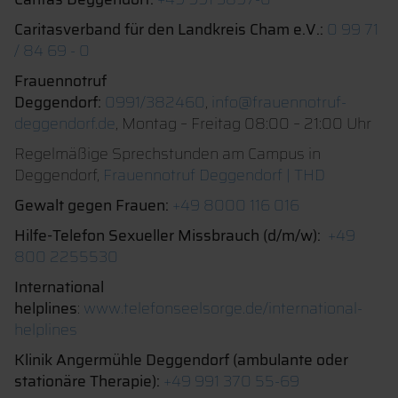
Caritasverband für den Landkreis Cham e.V.:
0 99 71
/ 84 69 - 0
Frauennotruf
Deggendorf:
0991/382460
,
info@frauennotruf-
deggendorf.de
, Montag – Freitag 08:00 – 21:00 Uhr
Regelmäßige Sprechstunden am Campus in
Deggendorf,
Frauennotruf Deggendorf | THD
Gewalt gegen Frauen:
+49 8000 116 016
Hilfe-Telefon Sexueller Missbrauch (d/m/w):
+49
800 2255530
International
helplines
:
www.telefonseelsorge.de/international-
helplines
Klinik Angermühle Deggendorf (ambulante oder
stationäre Therapie):
+49 991 370 55-69