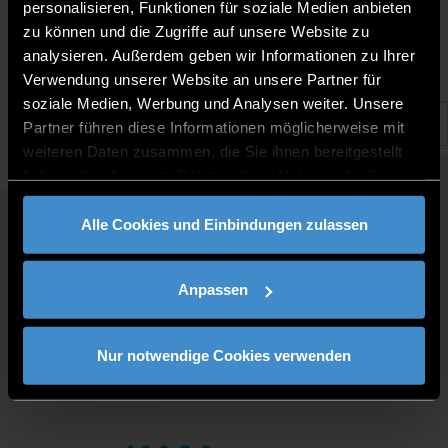
1.10.2024 |
personalisieren, Funktionen für soziale Medien anbieten
zu können und die Zugriffe auf unsere Website zu
analysieren. Außerdem geben wir Informationen zu Ihrer
Verwendung unserer Website an unsere Partner für
soziale Medien, Werbung und Analysen weiter. Unsere
Partner führen diese Informationen möglicherweise mit
weiteren Daten zusammen, die Sie ihnen bereitgestellt
haben oder die sie im Rahmen Ihrer Nutzung der Dienste
gesammelt haben.
Alle Cookies und Einbindungen zulassen
QUICKLINKS
STUDY PROGRAMMES
Anpassen
JOBS AT DIT
FOR BUSINESSES
PRESS
Nur notwendige Cookies verwenden
CONTACT
DIRECTIONS