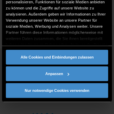
13.2.2025 |
personalisieren, Funktionen für soziale Medien anbieten
zu können und die Zugriffe auf unsere Website zu
analysieren. Außerdem geben wir Informationen zu Ihrer
Verwendung unserer Website an unsere Partner für
soziale Medien, Werbung und Analysen weiter. Unsere
Partner führen diese Informationen möglicherweise mit
weiteren Daten zusammen, die Sie ihnen bereitgestellt
haben oder die sie im Rahmen Ihrer Nutzung der Dienste
gesammelt haben.
Alle Cookies und Einbindungen zulassen
QUICKLINKS
STUDY PROGRAMMES
Anpassen
JOBS AT DIT
FOR BUSINESSES
PRESS
Nur notwendige Cookies verwenden
CONTACT
DIRECTIONS