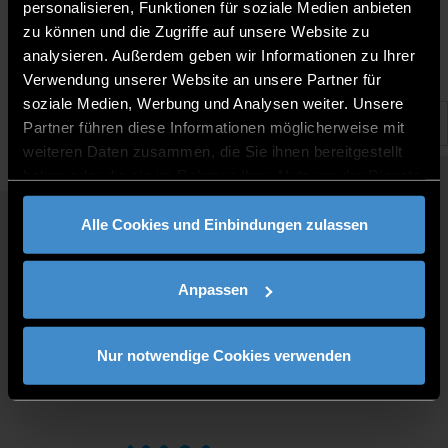
15.12.2025 |
personalisieren, Funktionen für soziale Medien anbieten
zu können und die Zugriffe auf unsere Website zu
analysieren. Außerdem geben wir Informationen zu Ihrer
Verwendung unserer Website an unsere Partner für
soziale Medien, Werbung und Analysen weiter. Unsere
Partner führen diese Informationen möglicherweise mit
weiteren Daten zusammen, die Sie ihnen bereitgestellt
haben oder die sie im Rahmen Ihrer Nutzung der Dienste
gesammelt haben.
Alle Cookies und Einbindungen zulassen
QUICKLINKS
STUDY PROGRAMMES
Anpassen
JOBS AT DIT
FOR BUSINESSES
PRESS
Nur notwendige Cookies verwenden
CONTACT
DIRECTIONS