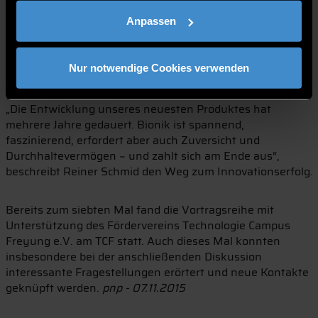
Körperoberfläche sammeln und gezielt zu seinem Mund
Anpassen
leiten. Dies wird durch besondere Eigenschaften der
Oberfläche erreicht, die Wasser mal anzieht und mal
abstößt. Dieses Prinzip wurde für Fassaden übertragen
Nur notwendige Cookies verwenden
und nun leiten diese beschichteten Fassaden Wasser
gezielt ab. Die Fassade trocknet sich dadurch von selbst.
„Die Entwicklung unseres neuesten Produktes hat
mehrere Jahre gedauert. Bionik ist spannend,
faszinierend, erfordert aber auch Zuversicht und
Durchhaltevermögen − und zahlt sich am Ende aus“,
beschreibt Reiner Schmid den Weg zum Innovationserfolg.
Bereits zum siebten Mal fand die Vortragsreihe mit
Unterstützung des Fördervereins Technologie Campus
Freyung e.V. am TCF statt. Auch dieses Mal konnten
insbesondere bei der anschließenden Diskussion
interessante Fragestellungen erörtert und neue Kontakte
geknüpft werden.
pnp - 07.11.2015