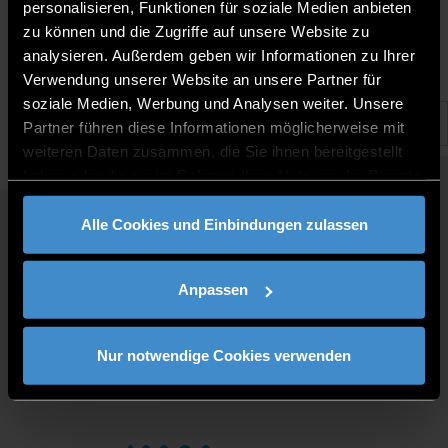
17.9.2025 |
personalisieren, Funktionen für soziale Medien anbieten
zu können und die Zugriffe auf unsere Website zu
analysieren. Außerdem geben wir Informationen zu Ihrer
Verwendung unserer Website an unsere Partner für
soziale Medien, Werbung und Analysen weiter. Unsere
Partner führen diese Informationen möglicherweise mit
weiteren Daten zusammen, die Sie ihnen bereitgestellt
haben oder die sie im Rahmen Ihrer Nutzung der Dienste
gesammelt haben.
Alle Cookies und Einbindungen zulassen
QUICKLINKS
STUDY PROGRAMMES
Anpassen
JOBS AT DIT
FOR BUSINESSES
PRESS
Nur notwendige Cookies verwenden
CONTACT
DIRECTIONS