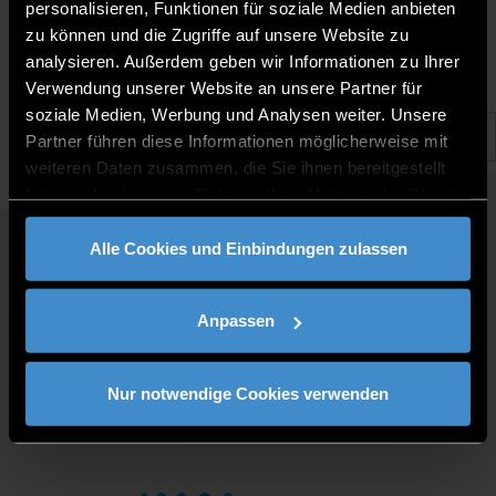
20.1.2023 |
personalisieren, Funktionen für soziale Medien anbieten
zu können und die Zugriffe auf unsere Website zu
analysieren. Außerdem geben wir Informationen zu Ihrer
Verwendung unserer Website an unsere Partner für
soziale Medien, Werbung und Analysen weiter. Unsere
Partner führen diese Informationen möglicherweise mit
weiteren Daten zusammen, die Sie ihnen bereitgestellt
haben oder die sie im Rahmen Ihrer Nutzung der Dienste
gesammelt haben.
Alle Cookies und Einbindungen zulassen
QUICKLINKS
STUDY PROGRAMMES
Anpassen
JOBS AT DIT
FOR BUSINESSES
PRESS
Nur notwendige Cookies verwenden
CONTACT
DIRECTIONS