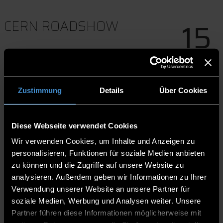
15
CERN ROADSHOW
13:00-17:00
Oct
Technische Hochschule
Deggendorf, Dieter-Görlitz-
Platz 1, 94469 Deggendorf
Zustimmung
Details
Über Cookies
(Gebäude B, Raum B004))
Diese Webseite verwendet Cookies
Download to event calender
Wir verwenden Cookies, um Inhalte und Anzeigen zu
Website
personalisieren, Funktionen für soziale Medien anbieten
Facebook
zu können und die Zugriffe auf unsere Website zu
Twitter
analysieren. Außerdem geben wir Informationen zu Ihrer
Verwendung unserer Website an unsere Partner für
soziale Medien, Werbung und Analysen weiter. Unsere
Roadshow an der THD
Hauptvorträge: 13:00 - 14:00 Uhr
Partner führen diese Informationen möglicherweise mit