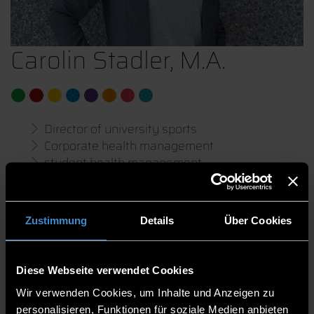
Carolin Stadler, M.A.
Director of university sports
Corporate health management
student health management
Human Resource Management
Zustimmung
Details
Über Cookies
Organisational Development Health Management
Deputy Head of Division
Speaker
Diese Webseite verwendet Cookies
Wir verwenden Cookies, um Inhalte und Anzeigen zu
H 102
personalisieren, Funktionen für soziale Medien anbieten