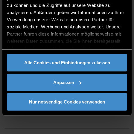
zu können und die Zugriffe auf unsere Website zu
0991/3615-406
analysieren. Außerdem geben wir Informationen zu Ihrer
Verwendung unserer Website an unsere Partner für
soziale Medien, Werbung und Analysen weiter. Unsere
Partner führen diese Informationen möglicherweise mit
weiteren Daten zusammen, die Sie ihnen bereitgestellt
haben oder die sie im Rahmen Ihrer Nutzung der Dienste
BÜROZEITEN
gesammelt haben.
Alle Cookies und Einbindungen zulassen
Monday-Thursday: 8:30-12:00 h/13:00-16:30 h
Anpassen
CONSULTING TIME
Nur notwendige Cookies verwenden
by arrangement