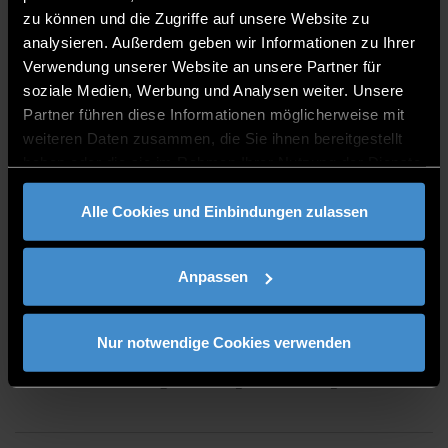
3.002c
zu können und die Zugriffe auf unsere Website zu
0991/3615-789
analysieren. Außerdem geben wir Informationen zu Ihrer
Verwendung unserer Website an unsere Partner für
soziale Medien, Werbung und Analysen weiter. Unsere
Partner führen diese Informationen möglicherweise mit
weiteren Daten zusammen, die Sie ihnen bereitgestellt
haben oder die sie im Rahmen Ihrer Nutzung der Dienste
PUBLICATIONS
gesammelt haben.
Alle Cookies und Einbindungen zulassen
Anpassen
CORE COMPETENCIES
Nur notwendige Cookies verwenden
High Performance Computing Quantum Computing
Data Center Management Cyber Security