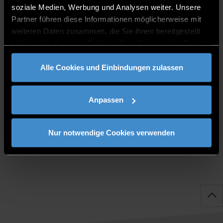
soziale Medien, Werbung und Analysen weiter. Unsere
0991/3615-8927
Partner führen diese Informationen möglicherweise mit
weiteren Daten zusammen, die Sie ihnen bereitgestellt
haben oder die sie im Rahmen Ihrer Nutzung der Dienste
gesammelt haben.
Alle Cookies und Einbindungen zulassen
BÜROZEITEN
Anpassen
Monday, Wednesday-Friday: 8am - 1pm
Nur notwendige Cookies verwenden