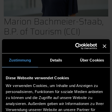
Marion Bachmeier-Staab,
B.P. of Tourism (CCI)
1st Level Support International Students
Zustimmung
Details
Über Cookies
International Guest Support
International Office Events
Diese Webseite verwendet Cookies
Centre for Studies and International Office
Wir verwenden Cookies, um Inhalte und Anzeigen zu
International Office
personalisieren, Funktionen für soziale Medien anbieten
Member of the staff team
zu können und die Zugriffe auf unsere Website zu
analysieren. Außerdem geben wir Informationen zu Ihrer
EC 2.20
Verwendung unserer Website an unsere Partner für