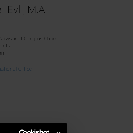
Evli, M.A.
t Advisor at Campus Cham
vents
ham
ational Office