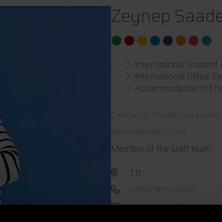
Zeynep Saadet 
International Studen
International Office E
Accommodation in C
Centre for Studies and Intern
International Office
Member of the staff team
1.11
0991/3615-9480