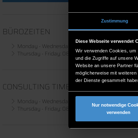
Zustimmung
BÜROZEITEN
Diese Webseite verwendet 
Monday - Wednesday: 07:30 - 12:00 / 13:00 - 16:
Wir verwenden Cookies, um I
Thursday - Friday: 08:00 - 12:00 / 13:00 - 16:00 (
und die Zugriffe auf unsere 
Website an unsere Partner fü
möglicherweise mit weiteren
der Dienste gesammelt habe
CONSULTING TIME
Monday - Wednesday: 13:00 - 16:00
Nur notwendige Cook
Thursday - Friday: 08:00 - 12:00 (Homeoffice)
verwenden