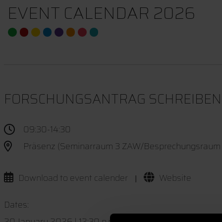
EVENT CALENDAR 2026
FORSCHUNGSANTRAG SCHREIBEN U
09:30-14:30
Präsenz (Seminarraum 3 ZAW/Besprechungsraum I
Download to event calender
Website
|
Dates:
20 January 2026 | 12:30 p.m. – 3:30 p.m. | In person 