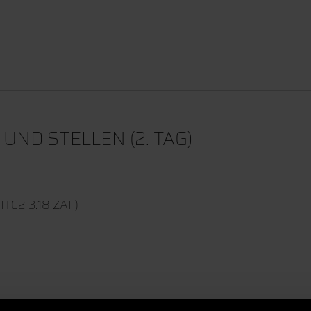
ND STELLEN (2. TAG)
TC2 3.18 ZAF)
(Seminar Room 1 ZAW/Meeting Room ITC2 3.18 ZAF)