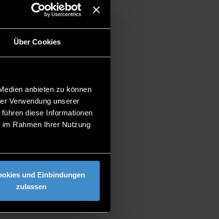
Über Cookies
 Medien anbieten zu können
ancial calculations, timelines
hrer Verwendung unserer
heir own applications.
 führen diese Informationen
ie im Rahmen Ihrer Nutzung
ookies und Einbindungen
zulassen