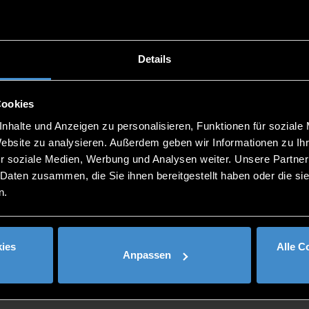
Seminar Room 3 ZAW/Meeting Room ITC2 3.18 ZAF)
Details
Services and Head of the THD Graduate School Office
Cookies
r of Consortium Applications & Innovation Workshops
nhalte und Anzeigen zu personalisieren, Funktionen für soziale
will be compared and text modules will be formulated. Fin
Website zu analysieren. Außerdem geben wir Informationen zu I
scussed. Participants will have the opportunity to pitch t
r soziale Medien, Werbung und Analysen weiter. Unsere Partner
 Daten zusammen, die Sie ihnen bereitgestellt haben oder die s
n.
ies
Alle C
Anpassen