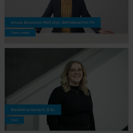
Ursula Baumann-Reif, Dipl.-Betriebswirtin FH
Team Leader
Madeleine Gerlach, B.Sc.
Clerk