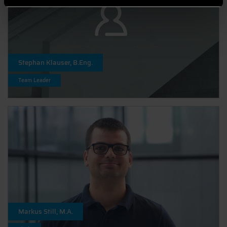
Stephan Klauser, B.Eng.
Team Leader
Markus Still, M.A.