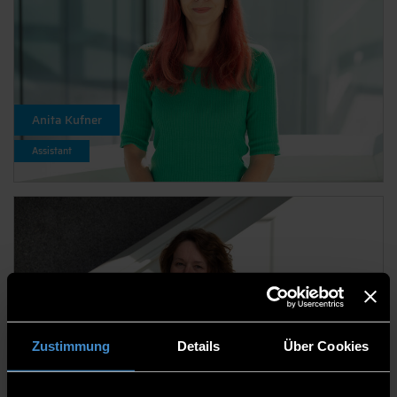
Anita Kufner
Assistant
Zustimmung
Details
Über Cookies
Brunhild Achatz, Betriebswirtin