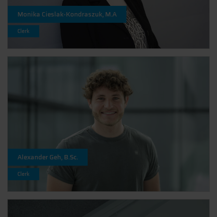
Monika Cieslak-Kondraszuk, M.A
Clerk
Alexander Geh, B.Sc.
Clerk