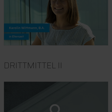
Karolin Wittmann, B.A.
in Elternzeit
DRITTMITTEL II