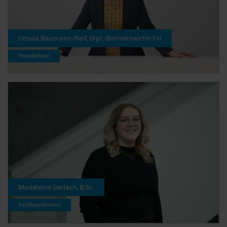
Ursula Baumann-Reif, Dipl.-Betriebswirtin FH
Teamleiterin
Madeleine Gerlach, B.Sc.
Sachbearbeiterin