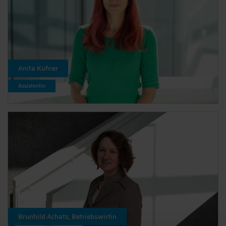
Anita Kufner
Assistentin
Brunhild Achatz, Betriebswirtin