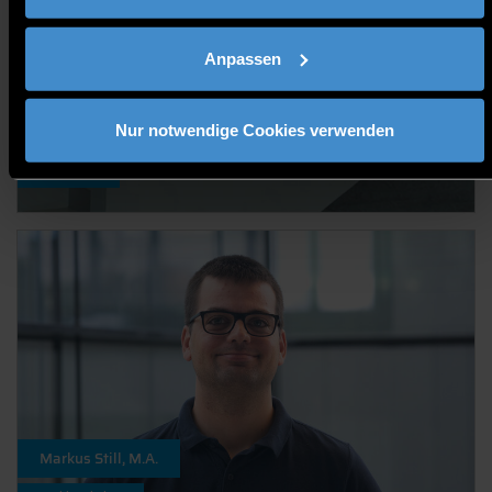
Anpassen
Nur notwendige Cookies verwenden
Stephan Klauser, B.Eng.
Teamleiter
Markus Still, M.A.