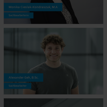
Monika Cieslak-Kondraszuk, M.A
Sachbearbeiterin
Alexander Geh, B.Sc.
Sachbearbeiter