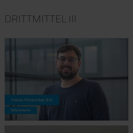
DRITTMITTEL III
Tobias Pössnicker, B.A.
Referatsleiter