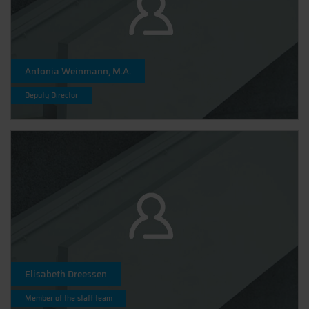
Antonia Weinmann, M.A.
Deputy Director
Elisabeth Dreessen
Member of the staff team