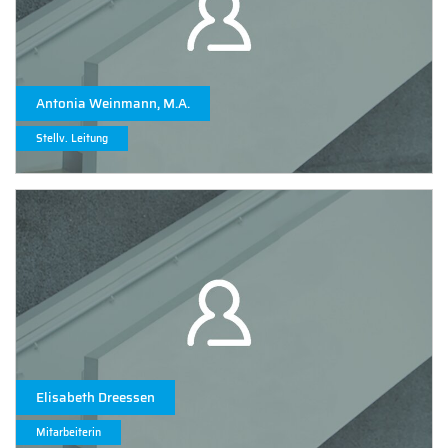
Antonia Weinmann, M.A.
Stellv. Leitung
Elisabeth Dreessen
Mitarbeiterin