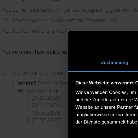
You sometimes have difficulties recognising your own 
You have a secret you haven't told anyone yet?
You feel bullied or stalked?
You're more than welcome to contact the Women's Emerg
Zustimmung
On-site consultation hours will be available again in
Where?
Campus Deggendorf, Room B 102
Diese Webseite verwendet 
When?
Tuesdays, 1 - 2 pm
Wir verwenden Cookies, um I
24.02.2026
und die Zugriffe auf unsere 
21.04.2026
Website an unsere Partner fü
19.05.2026
möglicherweise mit weiteren
23.06.2026
der Dienste gesammelt habe