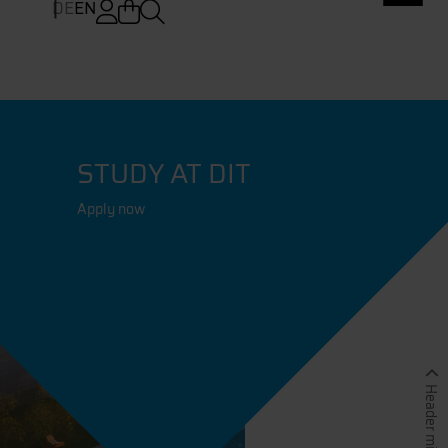
DE
EN
STUDY AT DIT
Apply now
Header minimieren