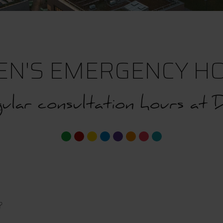
N'S EMERGENCY HO
ular consultation hours at
?