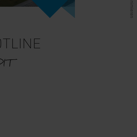
TLINE
 DIT