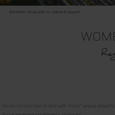
Startseite
>
Study with us
> Advice & Support
WOME
Reg
You're not sure how to deal with "minor" sexual assaults
You're experiencing domestic violence?