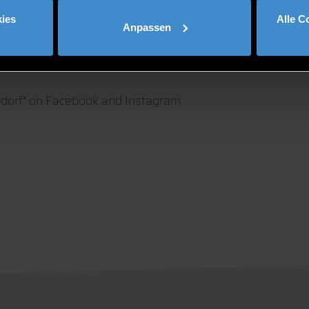
ne:
ies
Alle C
Anpassen
ndorf" on Facebook and Instagram.