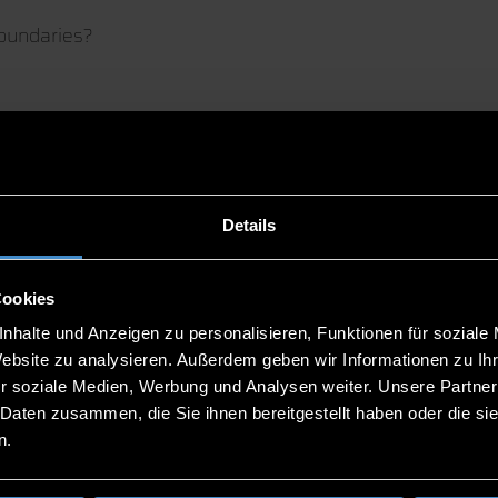
boundaries?
ency Hotline Deggendorf. The team is there for you free
Details
 the winter semester 2025/26 and summer semester 2026:
Cookies
nhalte und Anzeigen zu personalisieren, Funktionen für soziale
Website zu analysieren. Außerdem geben wir Informationen zu I
r soziale Medien, Werbung und Analysen weiter. Unsere Partner
 Daten zusammen, die Sie ihnen bereitgestellt haben oder die s
n.