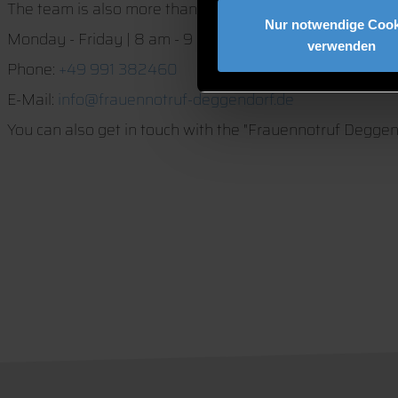
The team is also more than happy to talk to you via pho
Nur notwendige Cook
Monday - Friday | 8 am - 9 pm
verwenden
Phone:
+49 991 382460
E-Mail:
info@frauennotruf-deggendorf.de
You can also get in touch with the "Frauennotruf Degge