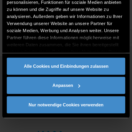
18.10.2021 | THD Zentrum für Akademische Weiterbildung
personalisieren, Funktionen für soziale Medien anbieten
zu können und die Zugriffe auf unsere Website zu
analysieren. Außerdem geben wir Informationen zu Ihrer
Verwendung unserer Website an unsere Partner für
soziale Medien, Werbung und Analysen weiter. Unsere
Partner führen diese Informationen möglicherweise mit
weiteren Daten zusammen, die Sie ihnen bereitgestellt
haben oder die sie im Rahmen Ihrer Nutzung der Dienste
gesammelt haben.
Alle Cookies und Einbindungen zulassen
QUICKLINKS
STUDY PROGRAMMES
Anpassen
JOBS AT DIT
FOR BUSINESSES
PRESS
Nur notwendige Cookies verwenden
CONTACT
DIRECTIONS