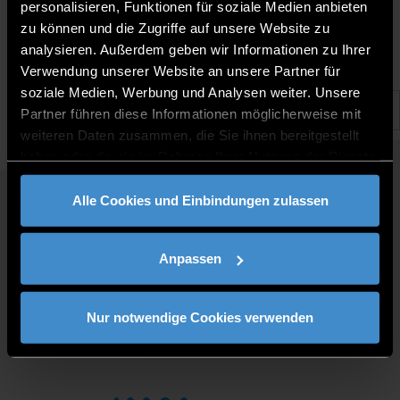
8.5.2024 | THD Zentrum für Akademische Weiterbildung
personalisieren, Funktionen für soziale Medien anbieten
zu können und die Zugriffe auf unsere Website zu
analysieren. Außerdem geben wir Informationen zu Ihrer
Verwendung unserer Website an unsere Partner für
soziale Medien, Werbung und Analysen weiter. Unsere
Partner führen diese Informationen möglicherweise mit
weiteren Daten zusammen, die Sie ihnen bereitgestellt
haben oder die sie im Rahmen Ihrer Nutzung der Dienste
gesammelt haben.
Alle Cookies und Einbindungen zulassen
QUICKLINKS
STUDY PROGRAMMES
Anpassen
JOBS AT DIT
FOR BUSINESSES
PRESS
Nur notwendige Cookies verwenden
CONTACT
DIRECTIONS