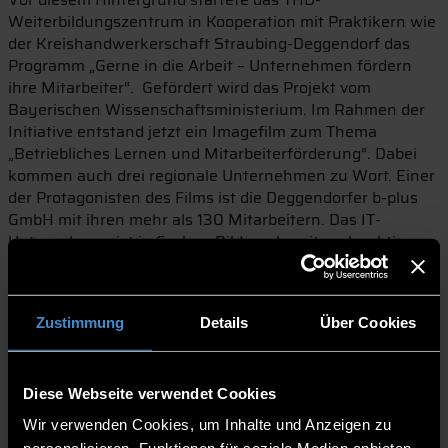
Weiterbildungszentrum in Kooperation mit Praktikern wie
der Kreishandwerkerschaft Straubing-Deggendorf das
Programm „Gerne in die Arbeit – Unternehmen fördern
ihre Mitarbeiter“. Gefördert wird das Projekt vom
Bayerischen Wissenschaftsministerium. Im Rahmen der
Initiative entstand jetzt ein Imagefilm zum Thema
„Betriebliches Lernen und Mitarbeiterförderung“. Dabei
kommen auch drei regionale Unternehmen zu Wort. Einer
der Protagonisten des Films ist die Deggendorfer b-plus
GmbH mit ihren mehr als 130 Mitarbeitern. Das IT-
Unternehmen ist in Sachen Bildung bereits sehr aktiv,
möchte sich künftig aber noch systematischer aufstellen.
Dazu fand im Oktober ein halbtägiger Workshop am THD-
Weiterbildungszentrum statt. Gemeinsam mit Vertretern
Zustimmung
Details
Über Cookies
der Geschäftsleitung und Personalabteilung nahm man
das bisherige b-plus-Bildungsmanagement unter die Lupe
und erarbeitete Entwicklungsmöglichkeiten. In den
Workshop flossen auch Anregungen der Mitarbeiter ein.
Diese Webseite verwendet Cookies
Grundlage war die im Rahmen einer vom THD-
Wir verwenden Cookies, um Inhalte und Anzeigen zu
Weiterbildungszentrum durchgeführten