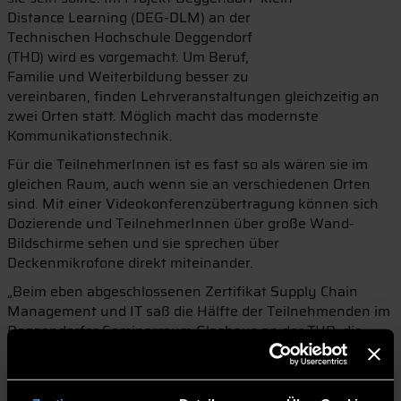
Distance Learning (DEG-DLM) an der
Technischen Hochschule Deggendorf
(THD) wird es vorgemacht. Um Beruf,
Familie und Weiterbildung besser zu
vereinbaren, finden Lehrveranstaltungen gleichzeitig an
zwei Orten statt. Möglich macht das modernste
Kommunikationstechnik.
Für die TeilnehmerInnen ist es fast so als wären sie im
gleichen Raum, auch wenn sie an verschiedenen Orten
sind. Mit einer Videokonferenzübertragung können sich
Dozierende und TeilnehmerInnen über große Wand-
Bildschirme sehen und sie sprechen über
Deckenmikrofone direkt miteinander.
„Beim eben abgeschlossenen Zertifikat Supply Chain
Management und IT saß die Hälfte der Teilnehmenden im
Deggendorfer Seminarraum Glashaus an der THD, die
andere Hälfte in Grafenau in den Räumlichkeiten des
Technologiecampus“, berichtet Gabriele Weng,
wissenschaftliche Mitarbeiterin im Projekt DEG-DLM. Zu