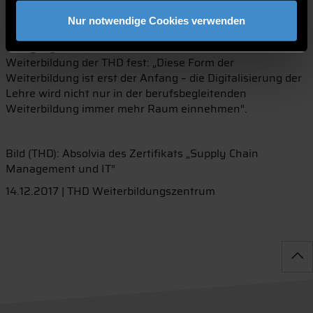
DEG-DLM einen kompetenten Partner zum Thema
gefunden. Bei der Überreichung der Hochschulzertifikate
Nur notwendige Cookies verwenden
auf der Abschlussfeier am vergangenen Samstag stellte
Wolfgang Stern, Leiter des Instituts für Qualität und
Weiterbildung der THD fest: „Diese Form der
Weiterbildung ist erst der Anfang – die Digitalisierung der
Lehre wird nicht nur in der berufsbegleitenden
Weiterbildung immer mehr Raum einnehmen“.
Bild (THD): Absolvia des Zertifikats „Supply Chain
Management und IT“
14.12.2017 | THD Weiterbildungszentrum