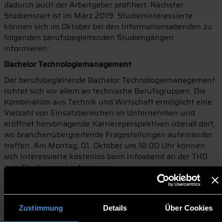
dadurch auch der Arbeitgeber profitiert. Nächster
Studienstart ist im März 2019. Studieninteressierte
können sich im Oktober bei den Informationsabenden zu
folgenden berufsbegleitenden Studiengängen
informieren:
Bachelor Technologiemanagement
Der berufsbegleitende Bachelor Technologiemanagement
richtet sich vor allem an technische Berufsgruppen. Die
Kombination aus Technik und Wirtschaft ermöglicht eine
Vielzahl von Einsatzbereichen im Unternehmen und
eröffnet hervorragende Karriereperspektiven überall dort,
wo branchenübergreifende Fragestellungen aufeinander
treffen. Am Montag, 01. Oktober um 18:00 Uhr können
sich Interessierte kostenlos beim Infoabend an der THD
zum Studiengang informieren.
MBA General Management
Mit dem berufsbegleitenden MBA General Management
Zustimmung
Details
Über Cookies
erweitern die Teilnehmer ihre Fachkenntnisse um
Managementwissen und bilden sich umfassend zu einer