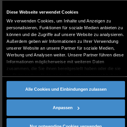
gefragten Führungskraft im Unternehmen weiter.
Besonders interessant ist der MBA daher für Ingenieure,
Diese Webseite verwendet Cookies
Informatiker und Akademiker aus anderen Bereichen. Am
Wir verwenden Cookies, um Inhalte und Anzeigen zu
Dienstag, 02. Oktober 2018 um 18:00 Uhr können sich
personalisieren, Funktionen für soziale Medien anbieten zu
Interessierte beim Informationsabend an der THD über
können und die Zugriffe auf unsere Website zu analysieren.
den Studiengang informieren.
Außerdem geben wir Informationen zu Ihrer Verwendung
Master Public Management
unserer Website an unsere Partner für soziale Medien,
Der berufsbegleitende Master Public Management richtet
Werbung und Analysen weiter. Unsere Partner führen diese
sich an Fach- und Führungskräfte aus öffentlichen
Informationen möglicherweise mit weiteren Daten
Verwaltungen, die sich akademisch und praxisnah auf die
zusammen, die Sie ihnen bereitgestellt haben oder die sie
zukünftigen Herausforderungen in öffentlichen
im Rahmen Ihrer Nutzung der Dienste gesammelt haben.
Verwaltungen vorbereiten möchten. Am Mittwoch, 10.
Oktober 2018 können sich Interessierte beim
Alle Cookies und Einbindungen zulassen
Informationsabend ab 18:00 Uhr am
Weiterbildungszentrum informieren.
Bachelor Pflegepädagogik
Anpassen
Immer mehr Personen aus dem Bereich der Pflege suchen
für sich eine neue Perspektive. Sie haben die Möglichkeit,
Nur notwendige Cookies verwenden