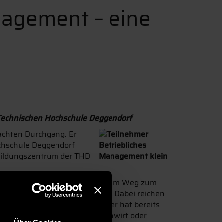
nagement – eine
Technischen Hochschule Deggendorf
achten Durchgang. Er
chschule Deggendorf
bildungszentrum der THD
inden sich 88 Studierende auf dem Weg zum
n Bereich weiterbilden möchten. Dabei reichen
e große Mehrheit der Teilnehmer hat bereits
wie beispielsweise einen Fachwirt oder