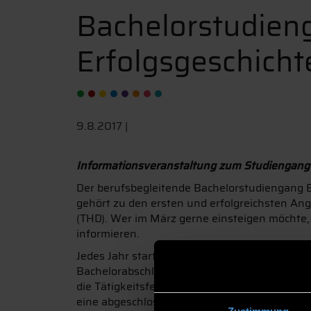
Bachelorstudien
Erfolgsgeschicht
9.8.2017 |
Informationsveranstaltung zum Studiengang
Der berufsbegleitende Bachelorstudiengang 
gehört zu den ersten und erfolgreichsten A
(THD). Wer im März gerne einsteigen möchte
informieren.
Jedes Jahr starten zwischen 25 und 30 Studi
Bachelorabschluss. Der Studiengang richtet si
die Tätigkeitsfelder der Studierenden von de
eine abgeschlossene kaufmännische Berufsaus