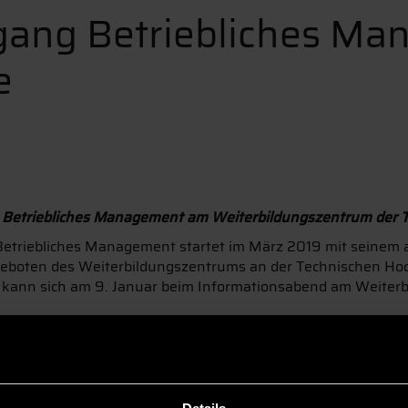
gang Betriebliches Ma
e
 Betriebliches Management am Weiterbildungszentrum der 
Betriebliches Management startet im März 2019 mit seinem 
ngeboten des Weiterbildungszentrums an der Technischen Ho
, kann sich am 9. Januar beim Informationsabend am Weiter
erende im Bachelor Betriebliches Management. Derzeit bef
ch an alle Berufstätigen, die sich im betriebswirtschaftliche
n Bereichen Einkauf über Personal bis hin zum Marketing. Di
bildung und häufig eine darauf aufbauende Weiterbildung, 