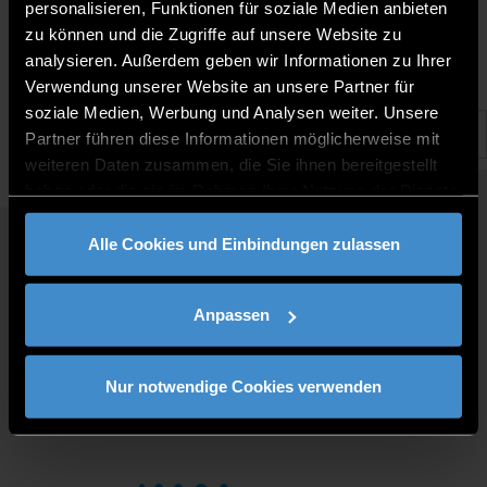
7.10.2022 | THD Zentrum für Akademische Weiterbildung
personalisieren, Funktionen für soziale Medien anbieten
zu können und die Zugriffe auf unsere Website zu
analysieren. Außerdem geben wir Informationen zu Ihrer
Verwendung unserer Website an unsere Partner für
soziale Medien, Werbung und Analysen weiter. Unsere
Partner führen diese Informationen möglicherweise mit
weiteren Daten zusammen, die Sie ihnen bereitgestellt
haben oder die sie im Rahmen Ihrer Nutzung der Dienste
gesammelt haben.
Alle Cookies und Einbindungen zulassen
QUICKLINKS
STUDY PROGRAMMES
Anpassen
JOBS AT DIT
FOR BUSINESSES
PRESS
Nur notwendige Cookies verwenden
CONTACT
DIRECTIONS