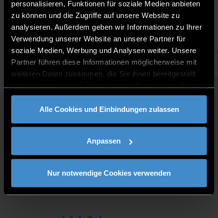
1.3.2023 |
personalisieren, Funktionen für soziale Medien anbieten
zu können und die Zugriffe auf unsere Website zu
analysieren. Außerdem geben wir Informationen zu Ihrer
Verwendung unserer Website an unsere Partner für
soziale Medien, Werbung und Analysen weiter. Unsere
Partner führen diese Informationen möglicherweise mit
weiteren Daten zusammen, die Sie ihnen bereitgestellt
haben oder die sie im Rahmen Ihrer Nutzung der Dienste
gesammelt haben.
Alle Cookies und Einbindungen zulassen
QUICKLINKS
STUDY PROGRAMMES
Anpassen
JOBS AT DIT
FOR BUSINESSES
PRESS
Nur notwendige Cookies verwenden
CONTACT
DIRECTIONS