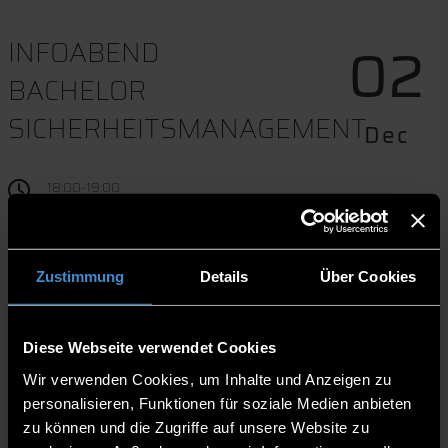
02
INFOABEND
BACHELOR
SICHERHEITSMANAGEMENT
Dec
18:00-19:00
online | MS Teams
Zustimmung
Details
Über Cookies
Download to event calender
Website
Diese Webseite verwendet Cookies
Berufsbegleitend zum Hochschulabschluss. Dies
Wir verwenden Cookies, um Inhalte und Anzeigen zu
ermöglicht das Weiterbildungsstudium im
personalisieren, Funktionen für soziale Medien anbieten
Bachelorstudiengang Sicherheitsmanagement.
zu können und die Zugriffe auf unsere Website zu
Der Studiengang richtet sich an Personen, die in der