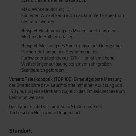
bzw. Lichtstärke einer blauen LED
Max. Winkelauﬂösung: 0,1 °
Für jeden Winkel kann auch das komplette Spektrum
bestimmt werden
Beispiel:
Bestimmung des Modenspektrums eines
Multimode Halbleiterlasers
Beispiel:
Messung des Spektrums einer Quecksilber-
Hochdruck-Lampe und Bestimmung des
Farbwiedergabeindexes (CRI). Hier ist eine hohe
Wellenlängenauﬂösung bei einem sehr großen
Scanbereich gefordert.
Vorsatz Teleskopoptik (TOP 100)
Ortsaufgelöste Messung
der Strahldichte bzw. Leuchtdichte mit einer Auﬂösung von
150 µm. Für jeden Ort kann zugleich das Emissionsspektrum
bestimmt werden.
Das Labor richtet sich primär an Studierende der
Technischen Hochschule Deggendorf.
Standort: