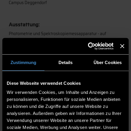
Campus Deggendorf
Ausstattung:
Photometrie und Spektroskopiemessapparatur - auf
Absolutwerte kalibriert, bestehend aus:
Doppelmonochromator Spectro 320 D der Firma
Instruments Systems
Detektoren für Wellenlängenbereich 190 bis 1700 nm
Zustimmung
Details
Über Cookies
Ulbrichtkugel
Goniometer
Strahldichte, bzw. Leuchtdichtevorsatz
Streakkamera, Zeitauﬂösung 17 ps, 22 Zeitfenster von
Diese Webseite verwendet Cookies
1 ns bis 10 ms
Wir verwenden Cookies, um Inhalte und Anzeigen zu
Kalibriernormale (FEL-Lampe, Deuterium-Lampe,
personalisieren, Funktionen für soziale Medien anbieten
Leuchtdioden kalibriert durch PTB)
Variable Temperatur zwischen 77 K und 370 K
zu können und die Zugriffe auf unsere Website zu
analysieren. Außerdem geben wir Informationen zu Ihrer
Kenndaten Spektrometer:
Verwendung unserer Website an unsere Partner für
Spektralbereich: 190 - 1700 nm
soziale Medien, Werbung und Analysen weiter. Unsere
Spektralauﬂösung: 0,1 nm