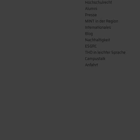
IT-Services
Gesunde Hochschule
Vorlesungspläne
Profil der Hochschule
Freunde und Förderer
Qualitätsmanagement
Hochschulrecht
Alumni
Presse
MINT in der Region
Internationales
Blog
Nachhaltigkeit
ESGRC
THD in leichter Sprache
Campustalk
Anfahrt