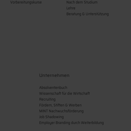
Hochschule für alle
Bibliothek
Leben & Wohnen
Campusleben
Finanzierung & Stipendien
Auslandsstudium & -praktikum
Beratung & Unterstützung
Info für internationale Studierende
Vorbereitungskurse
Nach dem Studium
Lehre
Beratung & Unterstützung
Unternehmen
Absolventenbuch
Wissenschaft für die Wirtschaft
Recruiting