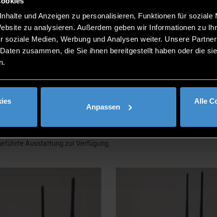
Cookies
azität von 25 Sitzplätzen (1 Dozentenarbeitsplatz und 24 Studentenar
nhalte und Anzeigen zu personalisieren, Funktionen für soziale
rkstations, 1 Sitzgruppen-Workstation). Es eignet sich für Praxisvera
Website zu analysieren. Außerdem geben wir Informationen zu I
r soziale Medien, Werbung und Analysen weiter. Unsere Partner
eilbereiche der Künstlichen Intelligenz:
 Daten zusammen, die Sie ihnen bereitgestellt haben oder die s
n.
ies
Alle C
Anpassen
RTX A 5000) können vor Ort im Labor oder remote benutzt werden. Neb
 von individueller Software oder spezieller Betriebssysteme im Forsc
eführte Ausstattung zur Verfügung.