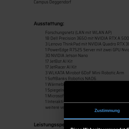
Campus Deggendorf
Ausstattung:
Forschungsnetz (LAN mit WLAN AP)
18 Dell Precision 3650 mit NVIDIA RTX A 50
3 Lenovo ThinkPad mit NVIDIA Quadro RTX 
1 PowerEdge R7525 Server mit zwei GPU Nvi
30 NVIDIA Jetson Nano
17 JetBot AI Kit
17 JetRacer AI Kit
3 WLKATA Mirobot 6DoF Mini Robotic Arm
1 SoftBanks Robotics NAO6
1 Wärmebildkamera
1 Spiegelreflexkamera
1 Microsoft HoloLens
1 Interaktives Whiteboard
weitere verschiedene Roboter (LEGO® MIN
Zustimmung
Leistungsspektrum: