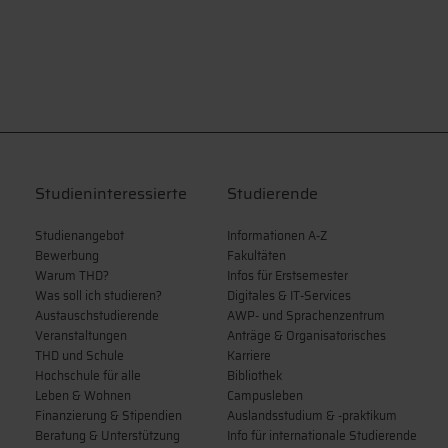
Studieninteressierte
Studierende
Studienangebot
Informationen A-Z
Bewerbung
Fakultäten
Warum THD?
Infos für Erstsemester
Was soll ich studieren?
Digitales & IT-Services
Austauschstudierende
AWP- und Sprachenzentrum
Veranstaltungen
Anträge & Organisatorisches
THD und Schule
Karriere