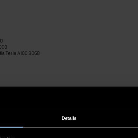
00
3000
dia Tesla A100 80GB
DSTORMS® usw.)
Details