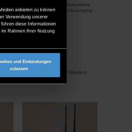
beitsplätze). Insgesamt sind 18 KI-Workstations
 Medien anbieten zu können
nstaltungen mit kleinen Gruppen und für einzelne
hrer Verwendung unserer
 führen diese Informationen
ie im Rahmen Ihrer Nutzung
ookies und Einbindungen
zulassen
en dem Betrieb der Workstations mit Standard-
hungsnetz der Hochschule möglich.