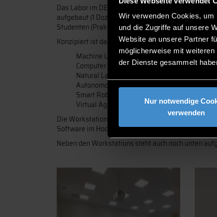
Diese Webseite verwendet 
Das Labor im DEGG‘s (Raum 1.11) hat eine Gesamtkap
Wir verwenden Cookies, um I
aufgebaut (1 Dozenten-Workstation, 16 Studenten-Wo
Studenten (Praktikum, Abschlussarbeit usw.).
und die Zugriffe auf unsere 
Website an unsere Partner fü
Konzipiert ist das Labor insbesondere für folgende T
möglicherweise mit weiteren
Machine Learning & Deep Learning
der Dienste gesammelt habe
Computer Vision
Natural Language Processing (NLP)
Autonomous Systems
Smart Robotics
Nur notwendige Cook
Virtual Agents
verwenden
Die Workstations mit starker Grafikkarte (NVIDIA 
Software im Hochschulnetz ist auch die Verwendung
Neben den Workstations steht auch noch unten aufg