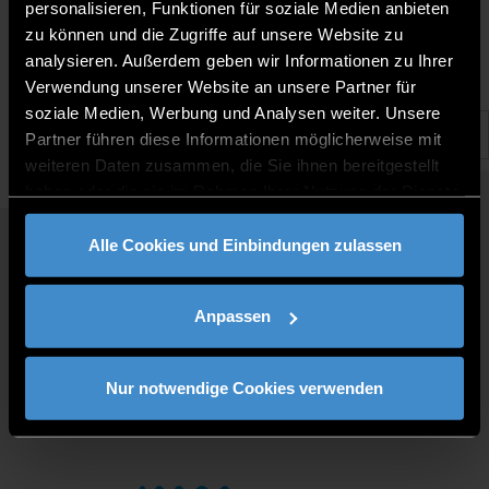
14.12.2023 |
personalisieren, Funktionen für soziale Medien anbieten
zu können und die Zugriffe auf unsere Website zu
analysieren. Außerdem geben wir Informationen zu Ihrer
Verwendung unserer Website an unsere Partner für
soziale Medien, Werbung und Analysen weiter. Unsere
Partner führen diese Informationen möglicherweise mit
weiteren Daten zusammen, die Sie ihnen bereitgestellt
haben oder die sie im Rahmen Ihrer Nutzung der Dienste
gesammelt haben.
Alle Cookies und Einbindungen zulassen
QUICKLINKS
STUDY PROGRAMMES
Anpassen
JOBS AT DIT
FOR BUSINESSES
PRESS
Nur notwendige Cookies verwenden
CONTACT
DIRECTIONS