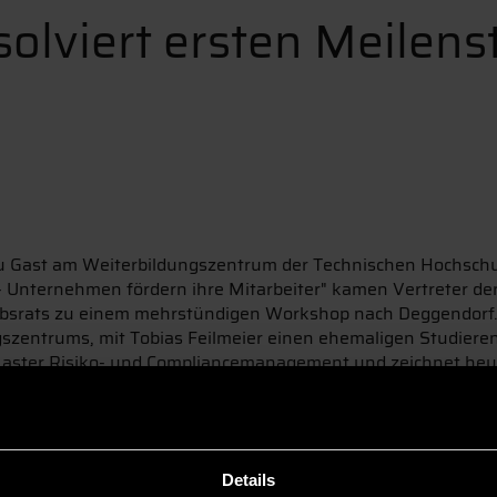
olviert ersten Meilens
u Gast am Weiterbildungszentrum der Technischen Hochschu
 Unternehmen fördern ihre Mitarbeiter" kamen Vertreter de
iebsrats zu einem mehrstündigen Workshop nach Deggendorf
ngszentrums, mit Tobias Feilmeier einen ehemaligen Studier
Master Risiko- und Compliancemanagement und zeichnet heut
ernehmens in Grafenau verantwortlich.
e der „Gerne in die Arbeit“ Mitarbeiterbefragung im Mittel
ändische Unternehmen aus der Region ganz individuell bei d
r Mitarbeiterzufriedenheit. Auch der Transformatoren-Spezial
Details
gsplanung und Personalentwicklung. Sichtbar gemacht wurd