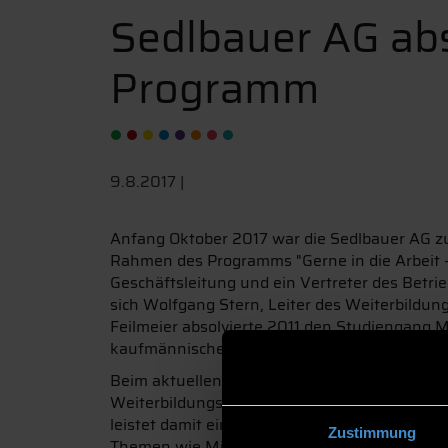
Sedlbauer AG abs
Programm
9.8.2017 |
Anfang Oktober 2017 war die Sedlbauer AG z
Rahmen des Programms "Gerne in die Arbeit -
Geschäftsleitung und ein Vertreter des Betr
sich Wolfgang Stern, Leiter des Weiterbildu
Feilmeier absolvierte 2011 den Studiengang 
kaufmännischer Leiter für das 160-Mann-Unt
Beim aktuellen Treffen standen die Ergebniss
Weiterbildungszentrums unterstützt mittelst
leistet damit einen Beitrag zur Steigerung de
Zustimmung
Themen wie Mitarbeiterbeurteilung, Schulun