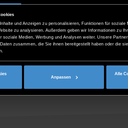
öglich und sinnvoll ist. Hier geht es zum Beispiel um Themen 
ten Kommunikation werden die Ergebnisse der umfangreichen
Cookies
ach wird das Unternehmen erste Schritte in Richtung Umsetzu
nhalte und Anzeigen zu personalisieren, Funktionen für soziale
Maßnahmen einfließen.
Website zu analysieren. Außerdem geben wir Informationen zu I
nen bei Weiterbildungsreferentin, Julia Dullinger, Informa
r soziale Medien, Werbung und Analysen weiter. Unsere Partner
 Daten zusammen, die Sie ihnen bereitgestellt haben oder die s
iter THD-Weiterbildungszentrum), Julia Dullinger (THD-Weiter
n.
 Prager (Betriebsrat Sedlbauer AG) und Max Halser (Vorstan
ies
Alle C
Anpassen