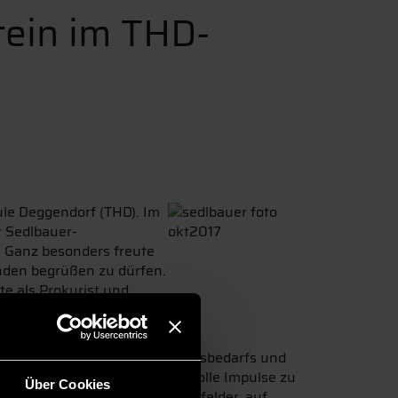
tein im THD-
le Deggendorf (THD). Im
r Sedlbauer-
. Ganz besonders freute
enden begrüßen zu dürfen.
e als Prokurist und
punkt. Das Programm des THD
er Analyse ihres Weiterbildungsbedarfs und
ist aus Grafenau erhielt wertvolle Impulse zu
Über Cookies
en zudem konkrete Handlungsfelder, auf