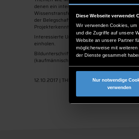
denen ein intensiveres betriebliches Lernen m
Wissenstransfer“. Im Sinne einer transparen
Diese Webseite verwendet 
der Belegschaft des Betriebs vorgestellt. Dan
Wir verwenden Cookies, um I
Projekterkenntnisse in bereits bestehende 
und die Zugriffe auf unsere 
Interessierte Unternehmen aus der Region kön
Website an unsere Partner fü
einholen.
möglicherweise mit weiteren
Bildunterschrift: V.l.n.r. Wolfgang Stern (Le
der Dienste gesammelt habe
(kaufmännischer Leiter Sedlbauer AG), Klaus
12.10.2017 | THD Weiterbildungszentrum
Nur notwendige Cook
verwenden