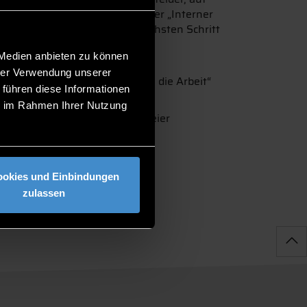
wie „Positive Fehlerkultur“ oder „Interner
 Mitarbeiterbefragung im nächsten Schritt
ng einleiten bzw. lässt die
 Medien anbieten zu können
hrer Verwendung unserer
tionen zum Programm „Gerne in die Arbeit“
 führen diese Informationen
ie im Rahmen Ihrer Nutzung
bildungszentrum), Tobias Feilmeier
d Sedlbauer AG)
ookies und Einbindungen
zulassen