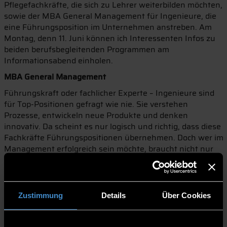
Pflegefachkräfte, die sich zu Lehrer weiterbilden möchten,
sowie der MBA General Management für Ingenieure, die
eine Führungsposition im Unternehmen anstreben. Am
Montag, denn 11. Juni können ich Interessenten Infos zu
beiden berufsbegleitenden Programmen am
Informationsabend einholen.
MBA General Management
Führungskraft oder fachlicher Experte – Ingenieure sind
für Top-Positionen gefragt wie nie. Sie verstehen
Prozesse, entwickeln neue Produkte und denken
innovativ. Da scheint es nur logisch und richtig, dass diese
Fachkräfte Führungspositionen übernehmen. Doch wer im
Management erfolgreich sein möchte, braucht nicht nur
fachliches Wissen, von ihm wird auch wirtschaftliches
Denken gefordert. Der MBA General Management schlägt
die Brücke zwischen Fach- und Managementkompetenz,
gespickt mit BWL-Wissen. Besonders interessant ist der
Zustimmung
Details
Über Cookies
MBA daher für Ingenieure und Akademiker aus anderen
Bereichen, da sie hier diese Kompetenzen zu ihrem
Fachwissen hinzugewinnen. Das Studium dauert vier