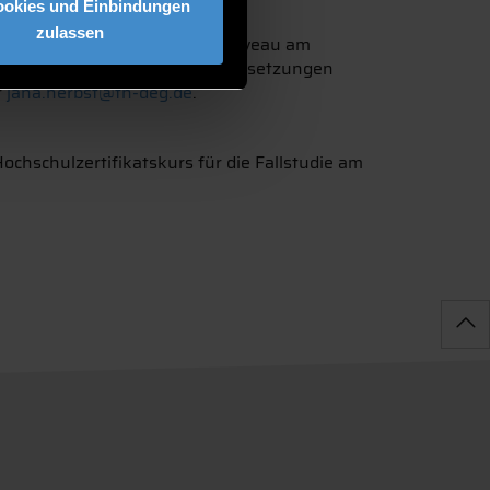
ookies und Einbindungen
zulassen
begleitend auf akademischem Niveau am
alten und den Zulassungsvoraussetzungen
r
jana.herbst@th-deg.de
.
chschulzertifikatskurs für die Fallstudie am