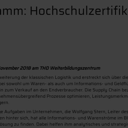
mm: Hochschulzertifik
b November 2018 am THD Weiterbildungszentrum
iterung der klassischen Logistik und erstreckt sich über d
bei sowohl um Waren- als auch um Informations- und Geldf
hin zum Verkauf an den Endverbraucher. Die Supply Chain bezi
rnehmensübergreifend Prozesse optimieren, Leistungsmerkma
gern.
ige Aufgaben im Unternehmen, die Wolfgang Stern, Leiter des
n hinter sich, hat alle Informations- und Warenströme im Bl
Lösung zu finden. Dabei helfen ihm analytisches und strateg