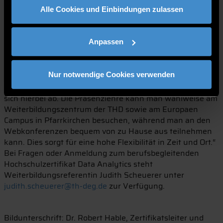
verwertung konfrontiert sind und ihre Kenntnisse
Alle Cookies und Einbindungen zulassen
intensivieren oder auch neues Wissen erlernen möchten.
Um eine möglichst hohe Vereinbarkeit von Beruf und
Anpassen
Privatleben zu ermöglichen wird die Weiterbildung im
Blended-Learning-Format angeboten.
Weiterbildungsreferentin Judith Scheuerer ist begeistert
Nur notwendige Cookies verwenden
von dem Kurskonzept: „Klassische
Präsenzveranstaltungen und Webkonferenzen wechseln
sich hierbei ab. Die Präsenzlehre kann man wahlweise am
Weiterbildungszentrum der THD sowie am Europaen
Campus in Pfarrkirchen besuchen, während man an den
Webkonferenzen bequem von zu Hause aus teilnehmen
kann. Dies sorgt für eine hohe Flexibilität in Zeit und Ort.“
Bei Fragen oder Anmeldung zum berufsbegleitenden
Hochschulzertifikat Data Analytics steht
Weiterbildungsreferentin Judith Scheuerer unter
judith.scheuerer@th-deg.de
zur Verfügung.
Bildunterschrift: Dr. Robert Hable, Zertifikatsleiter und