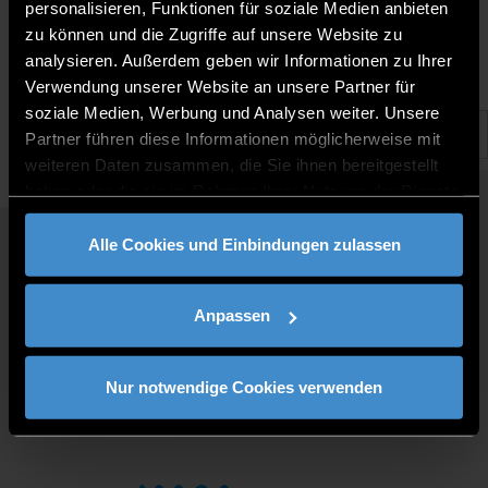
24.3.2021 | THD Zentrum für Akademische Weiterbildung
personalisieren, Funktionen für soziale Medien anbieten
zu können und die Zugriffe auf unsere Website zu
analysieren. Außerdem geben wir Informationen zu Ihrer
Verwendung unserer Website an unsere Partner für
soziale Medien, Werbung und Analysen weiter. Unsere
Partner führen diese Informationen möglicherweise mit
weiteren Daten zusammen, die Sie ihnen bereitgestellt
haben oder die sie im Rahmen Ihrer Nutzung der Dienste
gesammelt haben.
Alle Cookies und Einbindungen zulassen
QUICKLINKS
STUDY PROGRAMMES
Anpassen
JOBS AT DIT
FOR BUSINESSES
PRESS
Nur notwendige Cookies verwenden
CONTACT
DIRECTIONS