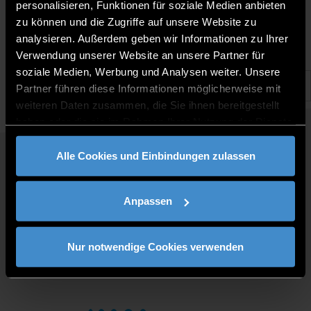
27.11.2020 |
personalisieren, Funktionen für soziale Medien anbieten
zu können und die Zugriffe auf unsere Website zu
analysieren. Außerdem geben wir Informationen zu Ihrer
Verwendung unserer Website an unsere Partner für
soziale Medien, Werbung und Analysen weiter. Unsere
Partner führen diese Informationen möglicherweise mit
weiteren Daten zusammen, die Sie ihnen bereitgestellt
haben oder die sie im Rahmen Ihrer Nutzung der Dienste
gesammelt haben.
Alle Cookies und Einbindungen zulassen
QUICKLINKS
STUDY PROGRAMMES
Anpassen
JOBS AT DIT
FOR BUSINESSES
PRESS
Nur notwendige Cookies verwenden
CONTACT
DIRECTIONS