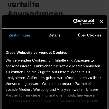
verteilte
Anwendungen
Digital Technologies
Im Labor "Smarte verteilte Anwendungen" (SVA) werden
Zustimmung
Details
Über Cookies
zukunftsweisende Themen aus den Bereichen Verteilte
Anwendungen und Vernetzung untersucht und unterrichtet.
Themenbereiche, die im Labor behandelt werden, sind u.a.:
Diese Webseite verwendet Cookies
IoT
Smart Home
Wir verwenden Cookies, um Inhalte und Anzeigen zu
Smart Grid
personalisieren, Funktionen für soziale Medien anbieten
Moderne Internet-Anwendungen
zu können und die Zugriffe auf unsere Website zu
Streaming
analysieren. Außerdem geben wir Informationen zu Ihrer
Es handelt sich um ein Ausbildungs- und Projektlabor, in dem
Verwendung unserer Website an unsere Partner für
vorlesungs- und projektbegleitende Arbeiten durchgeführt
werden.
soziale Medien, Werbung und Analysen weiter. Unsere
Partner führen diese Informationen möglicherweise mit
weiteren Daten zusammen, die Sie ihnen bereitgestellt
Ausstattung:
haben oder die sie im Rahmen Ihrer Nutzung der Dienste