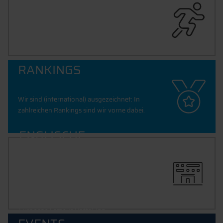
Vielfältiges Hochschulsportangebot von
Badminton über Yoga bis zu Volleyball.
RANKINGS
Wir sind (international) ausgezeichnet: In
zahlreichen Rankings sind wir vorne dabei.
ENGLISCHE
STUDIENGÄNGE
Wir sind die einzige Hochschule mit einem
internationalen Campus mit ausschließlich
englischsprachigen Studiengängen: unser
European Campus Rottal-Inn.