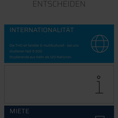
ENTSCHEIDEN
INTERNATIONALITÄT
Die THD ist familiär & multikulturell - bei uns
studieren fast 9.500
Studierende aus mehr als 120 Nationen.
BETREUUNG
Ob Wohnungssuche, BAföG oder
Auslandsstudium: bei uns wird dir stets persönlich
geholfen.
MIETE