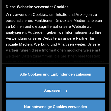
weltweit führenden Innovationsökosystem
Diese Webseite verwendet Cookies
verstehen wollen.
Wir verwenden Cookies, um Inhalte und Anzeigen zu
Jetzt mehr erfahren
personalisieren, Funktionen für soziale Medien anbieten
zu können und die Zugriffe auf unsere Website zu
analysieren. Außerdem geben wir Informationen zu Ihrer
TEAM UND KONTAKT
Verwendung unserer Website an unsere Partner für
soziale Medien, Werbung und Analysen weiter. Unsere
Partner führen diese Informationen möglicherweise mit
weiteren Daten zusammen, die Sie ihnen bereitgestellt
haben oder die sie im Rahmen Ihrer Nutzung der Dienste
gesammelt haben.
Alle Cookies und Einbindungen zulassen
Anpassen
Jessica Laxa, M.Eng.
Nur notwendige Cookies verwenden
Operative Leitung