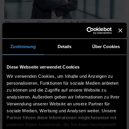
Rainer Pöschl, M.Sc.
Zustimmung
Details
Über Cookies
Zentrum für angewandte Forschung
Institut für angewandte Informatik - Technologie
Diese Webseite verwendet Cookies
Campus Freyung
Wir verwenden Cookies, um Inhalte und Anzeigen zu
Operative Leitung
personalisieren, Funktionen für soziale Medien anbieten
zu können und die Zugriffe auf unsere Website zu
TCF
analysieren. Außerdem geben wir Informationen zu Ihrer
08551/91764-21
Verwendung unserer Website an unsere Partner für
soziale Medien, Werbung und Analysen weiter. Unsere
Partner führen diese Informationen möglicherweise mit
weiteren Daten zusammen, die Sie ihnen bereitgestellt