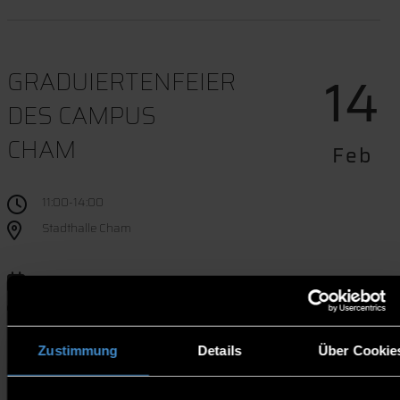
14
GRADUIERTENFEIER
DES CAMPUS
CHAM
Feb
11:00-14:00
Stadthalle Cham
Termindownload
Website
Zustimmung
Details
Über Cookie
Am Freitag, 24.10.2025 findet die Graduiertenfeier
des Campus Cham für die Absolvia des