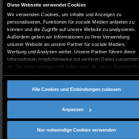
Wintersemesters 2024/2025 und des
Diese Webseite verwendet Cookies
Sommersemesters 2025 statt.
Wir verwenden Cookies, um Inhalte und Anzeigen zu
personalisieren, Funktionen für soziale Medien anbieten zu
können und die Zugriffe auf unsere Website zu analysieren.
Außerdem geben wir Informationen zu Ihrer Verwendung
Die Einladungen werden im Juli per E-Mail versendet.
unserer Website an unsere Partner für soziale Medien,
Werbung und Analysen weiter. Unsere Partner führen diese
Informationen möglicherweise mit weiteren Daten zusammen
die Sie ihnen bereitgestellt haben oder die sie im Rahmen Ihr
Bei Fragen wendet euch bitte an
alumni@th-deg.de
Nutzung der Dienste gesammelt haben.
Alle Cookies und Einbindungen zulassen
Kontakt:
alumni@th-deg.de
Anpassen
Alumni
Nur notwendige Cookies verwenden