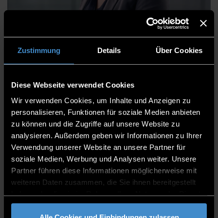
Kathrin Stadler
Zustimmung
Details
Über Cookies
Diese Webseite verwendet Cookies
Zentrum für angewandte Forschung
Wir verwenden Cookies, um Inhalte und Anzeigen zu
Institut für angewandte Informatik - Technologie
personalisieren, Funktionen für soziale Medien anbieten
Campus Freyung
zu können und die Zugriffe auf unsere Website zu
Assistentin
analysieren. Außerdem geben wir Informationen zu Ihrer
Verwendung unserer Website an unsere Partner für
TCF
soziale Medien, Werbung und Analysen weiter. Unsere
Partner führen diese Informationen möglicherweise mit
08551/91764-53
weiteren Daten zusammen, die Sie ihnen bereitgestellt
haben oder die sie im Rahmen Ihrer Nutzung der Dienste
gesammelt haben.
Alle Cookies und Einbindungen zulassen