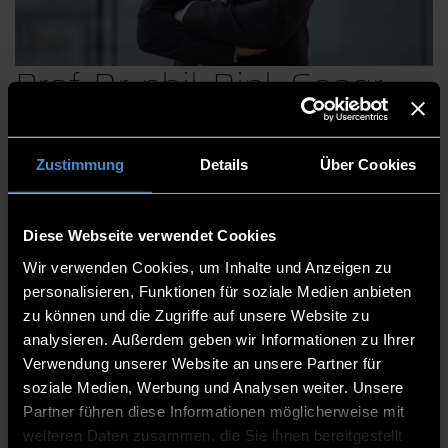
Prof. Dr. phil. Dipl.-Geogr.
Marcus Herntrei, MBA
Zustimmung
Details
Über Cookies
Hochschulleitung
Diese Webseite verwendet Cookies
Vizepräsident Studium und
Wir verwenden Cookies, um Inhalte und Anzeigen zu
Studierendenangelegenheiten
personalisieren, Funktionen für soziale Medien anbieten
zu können und die Zugriffe auf unsere Website zu
EC 2.07
analysieren. Außerdem geben wir Informationen zu Ihrer
0991/3615-8842
Verwendung unserer Website an unsere Partner für
soziale Medien, Werbung und Analysen weiter. Unsere
Partner führen diese Informationen möglicherweise mit
weiteren Daten zusammen, die Sie ihnen bereitgestellt