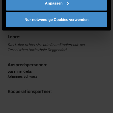
Webdesign und Multimedia
Anpassen
Printlayout
Proofdruck
Nur notwendige Cookies verwenden
Lehre:
Das Labor richtet sich primär an Studierende der
Technischen Hochschule Deggendorf.
Ansprechpersonen:
Susanne Krebs
Johannes Schwarz
Kooperationspartner: