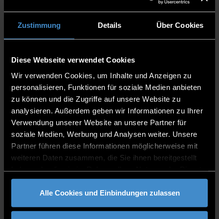
Sustainable Production & Energy Technologies
Zustimmung
Details
Über Cookies
Standort:
Campus Deggendorf
Diese Webseite verwendet Cookies
Wir verwenden Cookies, um Inhalte und Anzeigen zu
Ausstattung:
personalisieren, Funktionen für soziale Medien anbieten
zu können und die Zugriffe auf unsere Website zu
analysieren. Außerdem geben wir Informationen zu Ihrer
Leistungsspektrum:
Verwendung unserer Website an unsere Partner für
Digitalfotograﬁe und Mediendesign
soziale Medien, Werbung und Analysen weiter. Unsere
Partner führen diese Informationen möglicherweise mit
Fotostudio:
weiteren Daten zusammen, die Sie ihnen bereitgestellt
Indoor-/Outdoorfotograﬁe
haben oder die sie im Rahmen Ihrer Nutzung der Dienste
Raw-Fotograﬁe
gesammelt haben.
digitale Dunkelkammer
Alle Cookies und Einbindungen zulassen
Graﬁklabor:
2D-Graﬁk