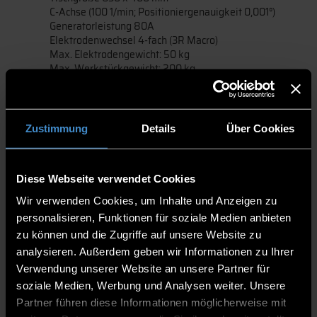
C-Achse (100 1/min; Positioniergenauigkeit 0,001°)
Generatorleistung 80A
Elektrodenwechsel 4-fach (3R Macro)
Max. Elektrodengewicht: 50 kg
Max. Werkstückgewicht: 200 kg
Olympus LEXT OLS4100
Hochaufgelöste dreidimensionale
Mikroskopaufnahmen auch von transparenten
Zustimmung
Details
Über Cookies
Oberflächen
Messung von Strukturbreiten, -tiefen und -winkeln
Kontaktlose Messung von Oberflächenrauigkeiten
Diese Webseite verwendet Cookies
Verfahrweg der motorisierten Stage: 100 x 100 mm
Objektive 5x, 10x, 20x, 50x, 50x LWD, 100x LWD
Wir verwenden Cookies, um Inhalte und Anzeigen zu
Vergrößerung: 5x - 17.280x
personalisieren, Funktionen für soziale Medien anbieten
Laser: 405 nm
zu können und die Zugriffe auf unsere Website zu
Optisches Mikroskop für Farbdarstellung
x/y-Auflösung: 120 nm
analysieren. Außerdem geben wir Informationen zu Ihrer
z-Auflösung: <10 nm
Verwendung unserer Website an unsere Partner für
Maximal messbarer Flankenwinkel: 85°
soziale Medien, Werbung und Analysen weiter. Unsere
Differentieller Interferenzkontrast
Partner führen diese Informationen möglicherweise mit
Stitching-Routine für großflächige Abbildungen