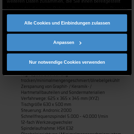
weiteren Daten zusammen, die Sie ihnen bereitgestellt
Moore Nanotechnolgies, Swanzey NH USA NT 104 GPM
haben oder die sie im Rahmen Ihrer Nutzung der Dienste
Präzisionsblankpresse zur Herstellung von
gesammelt haben.
Mikrooptiken, Strukturierung von Glassubstraten
Alle Cookies und Einbindungen zulassen
Werkzeugdurchmesser bis 140mm
Prozesstemperatur bis 800° C
Presskraft 25 kN
Anpassen
Vakuum- oder Schutzgasatmosphäre
Reproduzierbarkeit <2µm
OPS Ingersoll, Burbach OPS Ingersoll OPS600 3-Achs HSC-
Nur notwendige Cookies verwenden
Bearbeitungszentrum
High Speed Bearbeitung
trocken/minimalmengengeschmiert/ölnebelgekühlt
Zerspanung von Graphit- / Keramik- /
Hartmetallbauteilen und Sondermaterialien
Verfahrwege: 625 x 365 x 345 mm (XYZ)
Tischgröße 630 x 500 mm
Steuerung: Andronic 2000
Schnellfrequenzspindel 5.000 – 40.000 1/min
12-fach Werkzeugwechsler
Spindelaufnahme: HSK E32