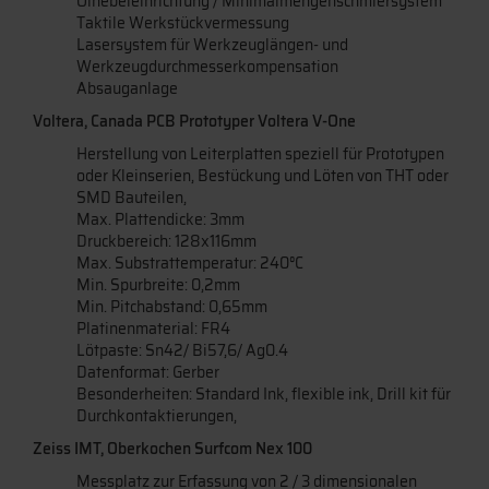
Ölnebeleinrichtung / Minimalmengenschmiersystem
Taktile Werkstückvermessung
Lasersystem für Werkzeuglängen- und
Werkzeugdurchmesserkompensation
Absauganlage
Voltera, Canada PCB Prototyper Voltera V-One
Herstellung von Leiterplatten speziell für Prototypen
oder Kleinserien, Bestückung und Löten von THT oder
SMD Bauteilen,
Max. Plattendicke: 3mm
Druckbereich: 128x116mm
Max. Substrattemperatur: 240°C
Min. Spurbreite: 0,2mm
Min. Pitchabstand: 0,65mm
Platinenmaterial: FR4
Lötpaste: Sn42/ Bi57,6/ Ag0.4
Datenformat: Gerber
Besonderheiten: Standard Ink, flexible ink, Drill kit für
Durchkontaktierungen,
Zeiss IMT, Oberkochen Surfcom Nex 100
Messplatz zur Erfassung von 2 / 3 dimensionalen