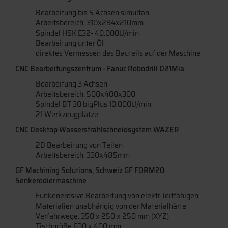
Bearbeitung bis 5 Achsen simultan
Arbeitsbereich: 310x294x210mm
Spindel HSK E32- 40.000U/min
Bearbeitung unter Öl
direktes Vermessen des Bauteils auf der Maschine
CNC Bearbeitungszentrum - Fanuc Robodrill D21Mia
Bearbeitung 3 Achsen
Arbeitsbereich: 500x400x300
Spindel BT 30 bigPlus 10.000U/min
21 Werkzeugplätze
CNC Desktop Wasserstrahlschneidsystem WAZER
2D Bearbeitung von Teilen
Arbeitsbereich: 330x485mm
GF Machining Solutions, Schweiz GF FORM20
Senkerodiermaschine
Funkenerosive Bearbeitung von elektr. leitfähigen
Materialien unabhängig von der Materialhärte
Verfahrwege: 350 x 250 x 250 mm (XYZ)
Tischgröße 630 x 400 mm