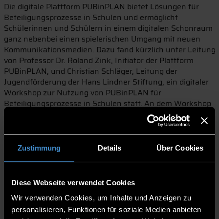
Die digitale Plattform PUBinPLAN bietet Lösungen für
Beteiligungsprozesse in Schulen und ermöglicht
Schülerinnen und Schülern in einem digitalen Schonraum
ganz nebenbei einen spielerischen Umgang mit neuen
Kommunikationsmedien. Dazu fand kürzlich unter Leitung
von Professor Dr. Roland Zink, Initiator der Plattform
PUBinPLAN, und Christian Schläger, Leitung der
Jugendförderung der Hans Lindner Stiftung, ein digitaler
Workshop zur Nutzung von PUBinPLAN für
Beteiligungsprozesse in Schulen statt. An dem Workshop
nahmen Vertreterinnen und Vertreter von Grundschulen
über Mittelschulen bis Berufsschulen, wie auch des MINT-
Teams der THD teil. In dem Workshop erklärte Prof. Dr.
Roland Zink, wie PUPinPLAN funktioniert, stellte einige
Zustimmung
Details
Über Cookies
Projekte von Schulen vor und entwickelte mit den
Teilnehmenden erste Projektideen für das kommende
Schuljahr.
Diese Webseite verwendet Cookies
Gemeinsam mit der Hans Lindner Stiftung, die seit einiger
Wir verwenden Cookies, um Inhalte und Anzeigen zu
Zeit eine Lehrerfortbildung zu Bildung für Nachhaltige
personalisieren, Funktionen für soziale Medien anbieten
Entwicklung anbietet, dem Technologie Campus Freyung