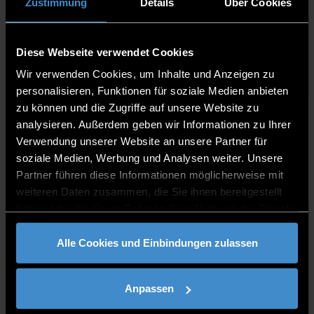
Zustimmung
Details
Über Cookies
Florian Voit
Diese Webseite verwendet Cookies
Mitarbeiter
Wir verwenden Cookies, um Inhalte und Anzeigen zu
personalisieren, Funktionen für soziale Medien anbieten
zu können und die Zugriffe auf unsere Website zu
analysieren. Außerdem geben wir Informationen zu Ihrer
MARKETING
Verwendung unserer Website an unsere Partner für
soziale Medien, Werbung und Analysen weiter. Unsere
Partner führen diese Informationen möglicherweise mit
weiteren Daten zusammen, die Sie ihnen bereitgestellt
haben oder die sie im Rahmen Ihrer Nutzung der Dienste
gesammelt haben.
Alle Cookies und Einbindungen zulassen
Anpassen